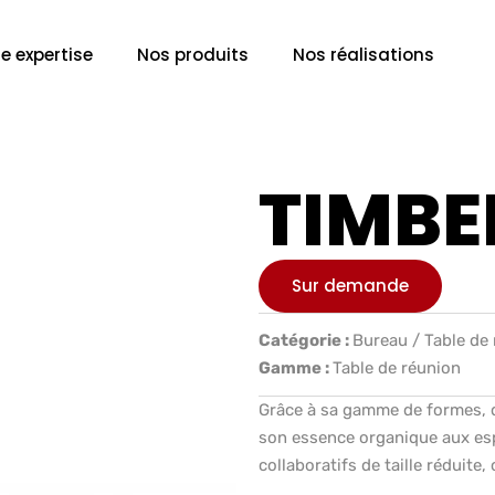
e expertise
Nos produits
Nos réalisations
TIMBE
Sur demande
Catégorie :
Bureau / Table de
Gamme :
Table de réunion
Grâce à sa gamme de formes, d
son essence organique aux espa
collaboratifs de taille réduite