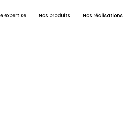
e expertise
Nos produits
Nos réalisations
en transforma
es pro à Le 