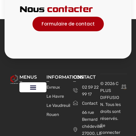
Nous
contacter
Formulaire de contact
MENUS
INFORMATIONS
CONTACT
© 2026 C
Evreux
02 59 22
PLUS
99 17
Le Havre
DIFFUSIO
Notre expertise
Nos produits
Nos réalisations
Contact
N. Tous les
Le Vaudreuil
droits sont
66 rue
Rouen
réservés.
Bernard
Se
chédeville,
connecter
27000, LE